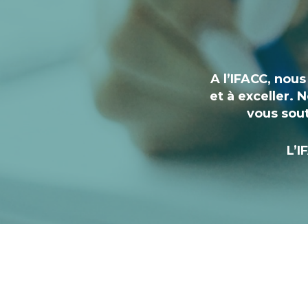
A l’IFACC, nou
et à exceller.
vous sout
L’I