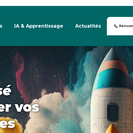
s
IA & Apprentissage
Actualités
Rencon
sé
er vos
es