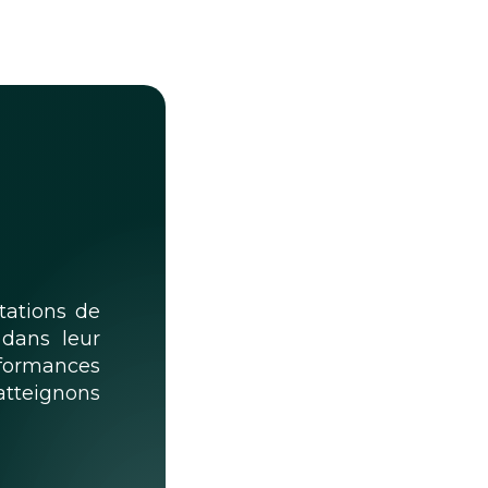
tations de
dans leur
rformances
atteignons