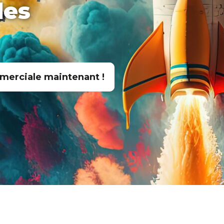
les
merciale maintenant !