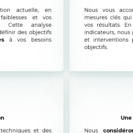
tion actuelle, en
Nous vous acco
 faiblesses et vos
mesures clés qui 
on. Cette analyse
vos résultats. E
finir des objectifs
indicateurs, nou
és
à vos besoins
et interventions
objectifs.
on
Une 
techniques et des
Nous
considéro