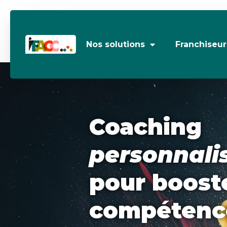
Aller
au
contenu
Nos solutions
Franchiseur
Coaching
personnali
pour boost
compétenc