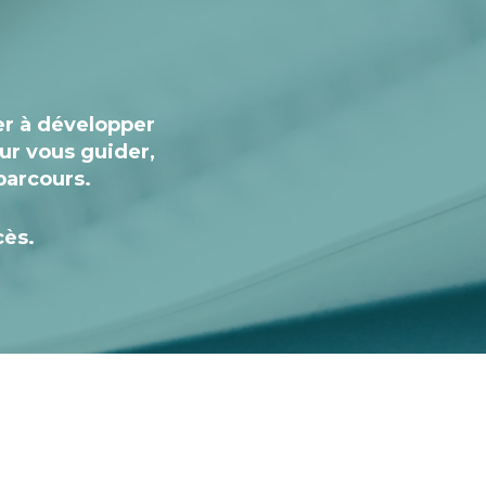
er à développer
ur vous guider,
 parcours.
cès.