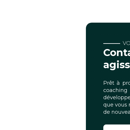
VO
Conta
agis
Prêt à pr
coaching
développe
que vous 
de nouve