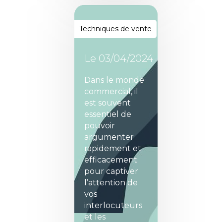
Techniques de vente
Le
03/04/2024
Dans le monde
commercial, il
est souvent
essentiel de
pouvoir
argumenter
rapidement et
efficacement
pour captiver
l’attention de
vos
interlocuteurs
et les