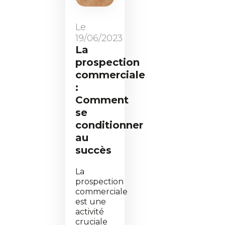
Le
19/06/2023
La
prospection
commerciale
:
Comment
se
conditionner
au
succès
La
prospection
commerciale
est une
activité
cruciale