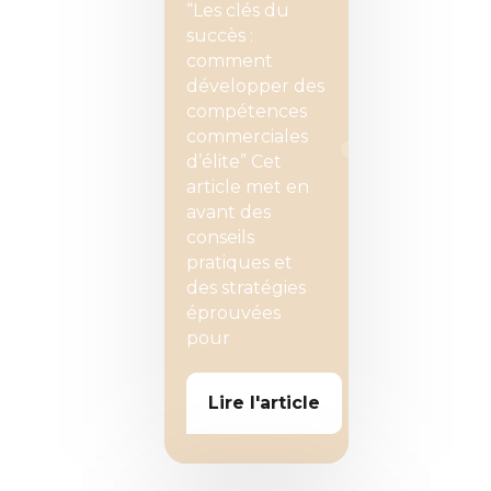
“Les clés du
succès :
comment
développer des
compétences
commerciales
d’élite” Cet
article met en
avant des
conseils
pratiques et
des stratégies
éprouvées
pour
Lire l'article